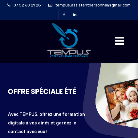
07 52 60 21 28
tempus.assistantpersonnel@gmail.com
OFFRE SPÉCIALE ÉTÉ
GAGNEZ DU TEMPS ET DE L'ÉNERGIE
AVEC UN ASSISTANT PERSONNEL
Avec TEMPUS, offrez une formation
Avec TEMPUS, consacrez-vous à vos loisirs et votre
digitale à vos ainés et gardez le
famille en faisant appel à un assistant personnel pour
contact avec eux !